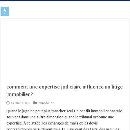
Ce site est personnel et géré à titre informatif. Veuillez toujours vous
comment une expertise judiciaire influence un litige
immobilier ?
27 mai 2026
Immobilier
Quand le juge ne peut plus trancher seul Un conflit immobilier bascule
souvent dans une autre dimension quand le tribunal ordonne une
expertise. À ce stade, les échanges de mails et les devis
contradictoires ne suffisent plus. Le juge veut des faits, des preuves