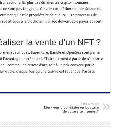
s transactions. En plus des différentes crypto-monnaies,
i ne sont pas fongibles. C’est le cas d’Ethereum, de Solana ou
erminer qui est le propriétaire de quel NFT. Le processus de
s spécifiques à la blockchain utilisée doivent être payés et vont
aliser la vente d’un NFT ?
ormes spécifiques. SuperRare, Rarible et OpenSea sont parmi
nt l’avantage de créer un NFT directement à partir de n’importe
endu comme une œuvre d’art, soit à un prix convenu par le
 En outre, chaque fois qu’une œuvre est revendue, l’artiste
Page suivante
Êtes-vous propriétaire ou locataire
de votre site internet ?