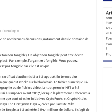
Ar
comm
liti
Les 
s Technologies
un c
Poss
tre de nombreuses discussions, notamment dans le domaine de
Comm
?
?
Phot
eton non fongible). Un objet non fongible peut être décrit
lacé. Par exemple, l’argent est fongible. Vous pouvez
st pas fongible car elle est unique.
 certificat d’authenticité a été apposé. En termes plus
ique qui est stocké sur la blockchain. Le fichier numérique lui-
ographie ou de fichiers vidéo. Le tout premier NFT a été
éussi à s’imposer avant 2017, lorsque la plateforme Ethereum a
rme que sont nées les initiatives CrytoPunks et CryptoKitties
days The First 5000 Days », créée par l’artiste Mike
 Beeple, a été achetée à 69,3 millions de dollars. Il s’agit de