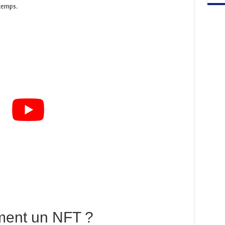
temps.
ement un NFT ?